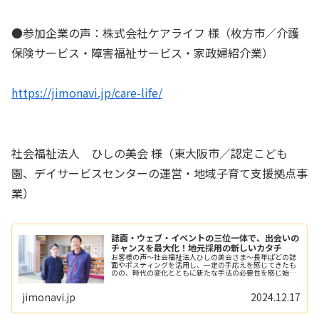
●参加企業の声：株式会社ケアライフ 様（枚方市／介護
保険サービス・障害福祉サービス・家政婦紹介業）
https://jimonavi.jp/care-life/
社会福祉法人 ひしの美会 様（東大阪市／認定こども
園、デイサービスセンターの運営・地域子育て支援拠点事
業）
誌面・ウェブ・イベントの三位一体で、出会いの
チャンスを最大化！地元採用の新しいカタチ
お客様の声～社会福祉法人ひしの美会さま～長年ぱどの誌
面やポスティングを活用し、一定の手応えを感じてきたも
のの、時代の変化とともに新たな手法の必要性を感じ始め
る。出会いの数を増やすべく、2024年から『ワガシャ de
DOMO』の導入をスタート。
jimonavi.jp
2024.12.17