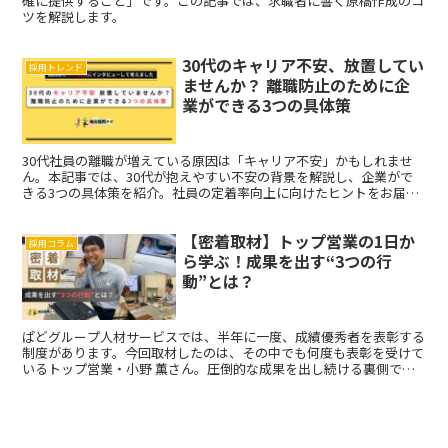
確に提供すること」です。この記事では、求職者に響く原稿作成のコ
ツを解説します。
30代のキャリア不安、放置してい
採用トレンド
ませんか？ 離職防止のために企
業ができる3つの具体策
30代社員の離職が増えている原因は「キャリア不安」かもしれませ
ん。本記事では、30代が抱えやすい不安の背景を解説し、企業がで
きる3つの具体策を紹介。社員の定着率向上に向けたヒントをお届け
します。
【密着取材】トップ営業の1日か
採用コラム
ら学ぶ！成果を出す“3つの行
動”とは？
ぱどグループ人材サービスでは、半年に一度、成績優秀者を表彰する
制度があります。今回取材したのは、その中でも何度も表彰を受けて
いるトップ営業・小野 薫さん。圧倒的な成果を出し続ける裏側で、
日々どんなことを意識し、どんな行動を積み重ねているのか...