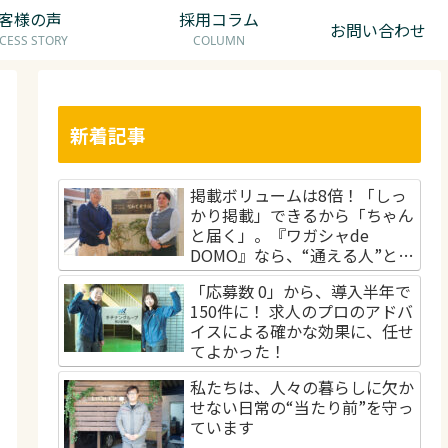
客様の声
採用コラム
お問い合わせ
CESS STORY
COLUMN
新着記事
掲載ボリュームは8倍！「しっ
かり掲載」できるから「ちゃん
と届く」。『ワガシャde
DOMO』なら、“通える人”と出
会える！
「応募数 0」から、導入半年で
150件に！ 求人のプロのアドバ
イスによる確かな効果に、任せ
てよかった！
私たちは、人々の暮らしに欠か
せない日常の“当たり前”を守っ
ています