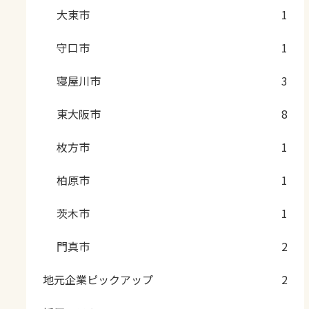
大東市
1
守口市
1
寝屋川市
3
東大阪市
8
枚方市
1
柏原市
1
茨木市
1
門真市
2
地元企業ピックアップ
2